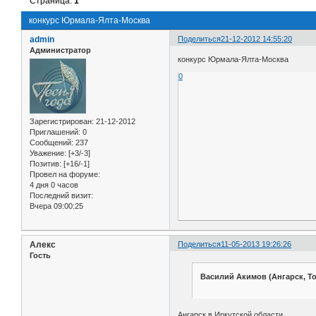
Страница:
1
конкурс Юрмала-Ялта-Москва
admin
Поделиться
21-12-2012 14:55:20
Администратор
конкурс Юрмала-Ялта-Москва
0
Зарегистрирован
: 21-12-2012
Приглашений:
0
Сообщений:
237
Уважение:
[+3/-3]
Позитив:
[+16/-1]
Провел на форуме:
4 дня 0 часов
Последний визит:
Вчера 09:00:25
Алекс
Поделиться
11-05-2013 19:26:26
Гость
Василий Акимов (Ангарск, Т
Ангарск в Иркутской области