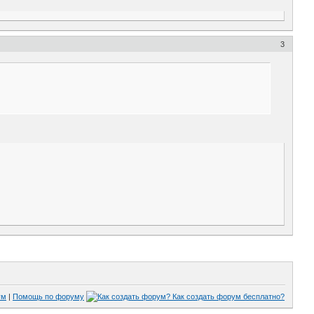
3
ум
|
Помощь по форуму