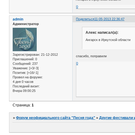
0
admin
Поделиться
11-05-2013 22:36:47
Администратор
Алекс написал(а):
Ангарск в Иркутской области
Зарегистрирован
: 21-12-2012
спасибо, поправили
Приглашений:
0
0
Сообщений:
237
Уважение:
[+3/-3]
Позитив:
[+16/-1]
Провел на форуме:
4 дня 0 часов
Последний визит:
Вчера 09:00:25
Страница:
1
»
Форум неофициального сайта "Песня года"
»
Другие фестивали 