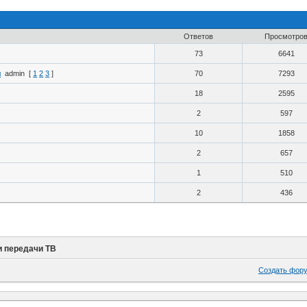
Ответов
Просмотро
73
6641
л
admin
[
1
2
3
]
70
7293
18
2595
2
597
10
1858
2
657
1
510
2
436
и передачи ТВ
Создать фор