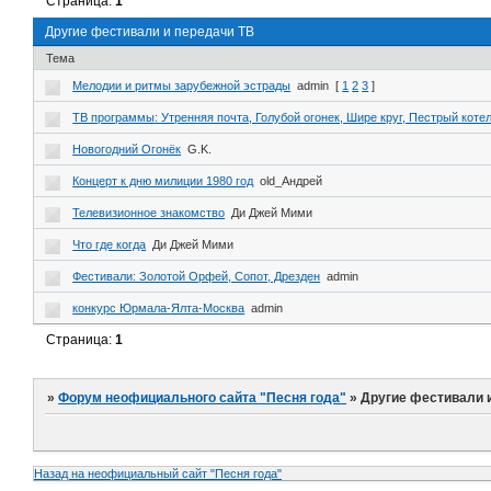
Страница:
1
Другие фестивали и передачи ТВ
Тема
Мелодии и ритмы зарубежной эстрады
admin
[
1
2
3
]
ТВ программы: Утренняя почта, Голубой огонек, Шире круг, Пестрый коте
Новогодний Огонёк
G.K.
Концерт к дню милиции 1980 год
old_Андрей
Телевизионное знакомство
Ди Джей Мими
Что где когда
Ди Джей Мими
Фестивали: Золотой Орфей, Сопот, Дрезден
admin
конкурс Юрмала-Ялта-Москва
admin
Страница:
1
»
Форум неофициального сайта "Песня года"
»
Другие фестивали 
Назад на неофициальный сайт "Песня года"