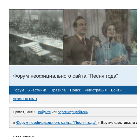
Форум неофициального сайта "Песня года"
Форум
Участники
Правила
Поиск
Регистрация
Войти
Активные темы
Привет, Гость!
Войдите
или
зарегистрируйтесь
.
»
Форум неофициального сайта "Песня года"
»
Другие фестивали 