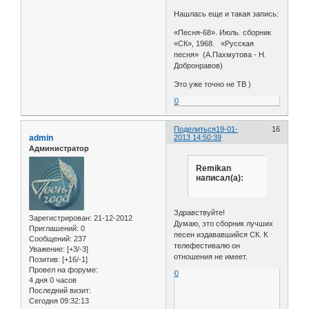
Нашлась еще и такая запись:
«Песня-68». Июль. сборник
«СК», 1968. «Русская
песня» (А.Пахмутова - Н.
Добронравов)
Это уже точно не ТВ )
0
Поделиться
19-01-
16
admin
2013 14:50:39
Администратор
Remikan
написал(а):
Здравствуйте!
Зарегистрирован
: 21-12-2012
Думаю, это сборник лучших
Приглашений:
0
песен издававшийся СК. К
Сообщений:
237
телефестивалю он
Уважение:
[+3/-3]
отношения не имеет.
Позитив:
[+16/-1]
Провел на форуме:
0
4 дня 0 часов
Последний визит:
Сегодня 09:32:13