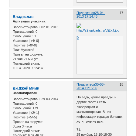
Поделиться
28-04-
17
Владислав
2013 17:14:45
Активный участник
Зарегистрирован
: 02-01-2013
Приглашений:
0
Сообщений:
51
0
Уважение:
[+4/-0]
Позитив:
[+0/-0]
Пол:
Мужской
Провел на форуме:
21 час 27 минут
Последний визит:
10-04-2020 05:24:37
Поделиться
30-03-
18
Ди Джей Мими
2014 11:15:56
Заблокирован
Но ведь, кроме правды, и
Зарегистрирован
: 29-03-2014
другие газеты есть -
Приглашений:
0
люберецкая и
Сообщений:
179
магнитогорская. В них
Уважение:
[+2/-1]
информации гораздо больше,
Позитив:
[+5/-5]
хотя тоже не вся.
Провел на форуме:
3 дня 3 часа
71:
Последний визит:
25 ноября, 18:10-18-30
26-05-2016 09:46:32