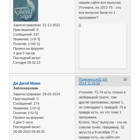
нашем сайте все выпуски.
Уточните, по 1972-75 - это
все выпуски были по 1
программе?
Зарегистрирован
: 21-12-2012
0
Приглашений:
0
Сообщений:
237
Уважение:
[+3/-3]
Позитив:
[+16/-1]
Провел на форуме:
4 дня 0 часов
Последний визит:
Сегодня 09:32:13
Поделиться
31-03-
20
Ди Джей Мими
2014 11:16:52
Заблокирован
Уточняю. 71-74 есть только в
Зарегистрирован
: 29-03-2014
люберецкой газете, там
Приглашений:
0
другие программы, кроме 1,
Сообщений:
179
не совпадают с правдой. 75 в
Уважение:
[+2/-1]
правде есть, но это тоже 1
Позитив:
[+5/-5]
программа.
Провел на форуме:
3 дня 3 часа
Кстати, "все" выпуски - это не
Последний визит:
совсем точно. Например, 31
26-05-2016 09:46:32
августа и 9 октября 77 в
правде есть, на сайте нет.