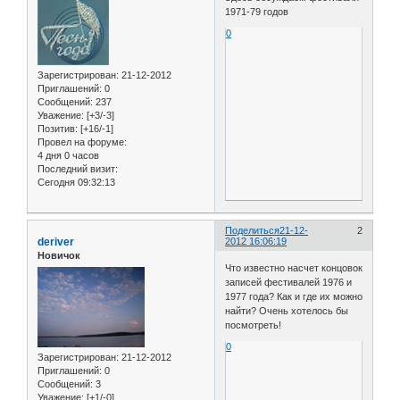
1971-79 годов
0
Зарегистрирован
: 21-12-2012
Приглашений:
0
Сообщений:
237
Уважение:
[+3/-3]
Позитив:
[+16/-1]
Провел на форуме:
4 дня 0 часов
Последний визит:
Сегодня 09:32:13
Поделиться
21-12-
2
deriver
2012 16:06:19
Новичок
Что известно насчет концовок
записей фестивалей 1976 и
1977 года? Как и где их можно
найти? Очень хотелось бы
посмотреть!
0
Зарегистрирован
: 21-12-2012
Приглашений:
0
Сообщений:
3
Уважение:
[+1/-0]