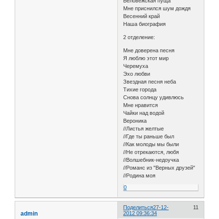
Беловежская пуща
Мне приснился шум дождя
Весенний край
Наша биография
2 отделение:
Мне доверена песня
Я люблю этот мир
Черемуха
Эхо любви
Звездная песня неба
Тихие города
Снова солнцу удивлюсь
Мне нравится
Чайки над водой
Вероника
//Листья желтые
//Где ты раньше был
//Как молоды мы были
//Не отрекаются, любя
//Волшебник-недоучка
//Романс из "Верных друзей"
//Родина моя
0
Поделиться
27-12-
11
admin
2012 09:36:34