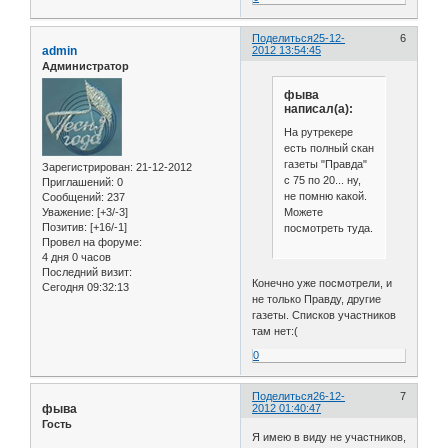
Поделиться
25-12-
6
admin
2012 13:54:45
Администратор
фыва
написал(а):
На рутрекере
есть полный скан
газеты "Правда"
Зарегистрирован
: 21-12-2012
с 75 по 20... ну,
Приглашений:
0
не помню какой.
Сообщений:
237
Можете
Уважение:
[+3/-3]
Позитив:
[+16/-1]
посмотреть туда.
Провел на форуме:
4 дня 0 часов
Последний визит:
Конечно уже посмотрели, и
Сегодня 09:32:13
не только Правду, другие
газеты. Списков участников
там нет:(
0
Поделиться
26-12-
7
фыва
2012 01:40:47
Гость
Я имею в виду не участников,