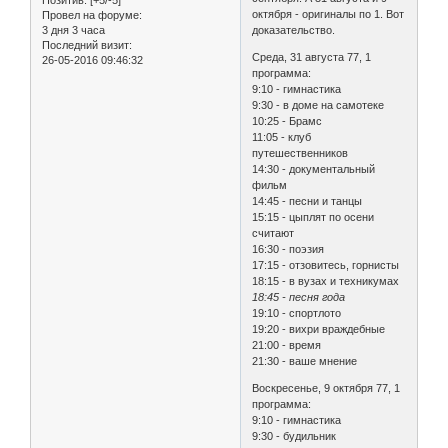
октября - оригиналы по 1. Вот
Провел на форуме:
3 дня 3 часа
доказательство.
Последний визит:
Среда, 31 августа 77, 1
26-05-2016 09:46:32
программа:
9:10 - гимнастика
9:30 - в доме на самотеке
10:25 - Брамс
11:05 - клуб
путешественников
14:30 - документальный
фильм
14:45 - песни и танцы
15:15 - цыплят по осени
считают
16:30 - поэзия
17:15 - отзовитесь, горнисты
18:15 - в вузах и техникумах
18:45 - песня года
19:10 - спортлото
19:20 - вихри враждебные
21:00 - время
21:30 - ваше мнение
Воскресенье, 9 октября 77, 1
программа:
9:10 - гимнастика
9:30 - будильник