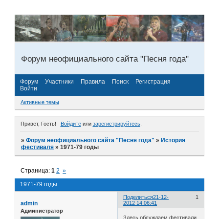
Форум неофициального сайта "Песня года"
Форум
Участники
Правила
Поиск
Регистрация
Войти
Активные темы
Привет, Гость!
Войдите
или
зарегистрируйтесь
.
»
Форум неофициального сайта "Песня года"
»
История
фестиваля
»
1971-79 годы
Страница:
1
2
»
1971-79 годы
Поделиться
21-12-
1
admin
2012 14:06:41
Администратор
Здесь обсуждаем фестивали