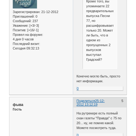
Кроме того, вы
упоминаете 22
предварительных
Зарегистрирован
: 21-12-2012
выпуска Песни
Приглашений:
0
77, но
Сообщений:
237
расшифровываете
Уважение:
[+3/-3]
Позитив:
[+16/-1]
только 20. Может
Провел на форуме:
ли быть, что в
4 дня 0 часов
одном из
Последний визит:
пропущенных 2
Сегодня 09:32:13
выпусков
выступал
Градский?
Конечно могло быть, просто
нет информации.
0
Поделиться
25-12-
5
фыва
2012 13:12:19
Гость
На рутрекере есть полный
скан газеты "Правда" с 75 по
20... ну, не помню какой.
Можете посмотреть туда.
0