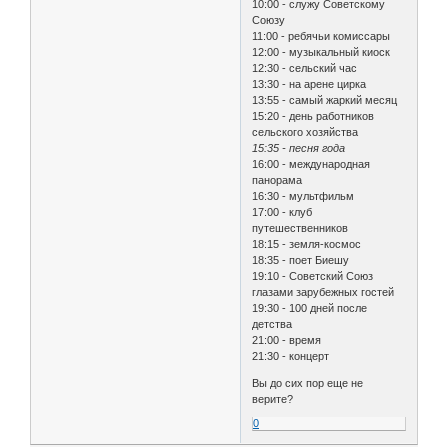
10:00 - служу Советскому
Союзу
11:00 - ребячьи комиссары
12:00 - музыкальный киоск
12:30 - сельский час
13:30 - на арене цирка
13:55 - самый жаркий месяц
15:20 - день работников
сельского хозяйства
15:35 - песня года
16:00 - международная
панорама
16:30 - мультфильм
17:00 - клуб
путешественников
18:15 - земля-космос
18:35 - поет Биешу
19:10 - Советский Союз
глазами зарубежных гостей
19:30 - 100 дней после
детства
21:00 - время
21:30 - концерт
Вы до сих пор еще не
верите?
0