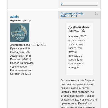
0
Поделиться
31-03-
21
admin
2014 11:22:27
Администратор
Ди Джей Мими
написал(а):
Уточняю. 71-74
есть только в
люберецкой
Зарегистрирован
: 21-12-2012
газете, там
Приглашений:
0
другие
Сообщений:
237
программы,
Уважение:
[+3/-3]
Позитив:
[+16/-1]
кроме 1, не
Провел на форуме:
совпадают с
4 дня 0 часов
правдой.
Последний визит:
Сегодня 09:32:13
Это понятно, но по Первой
показывали оригинальный
выпуск, который затем
иногда могли повторить по
Второй программе. Так все
указанные Вами выпуски это
оригиналы по Первой или
некоторые из них - повторы