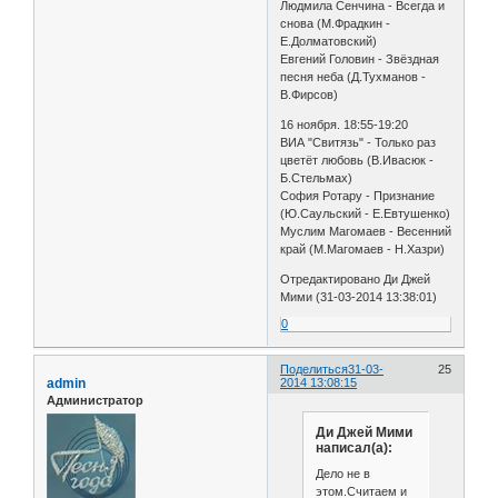
Людмила Сенчина - Всегда и
снова (М.Фрадкин -
Е.Долматовский)
Евгений Головин - Звёздная
песня неба (Д.Тухманов -
В.Фирсов)
16 ноября. 18:55-19:20
ВИА "Свитязь" - Только раз
цветёт любовь (В.Ивасюк -
Б.Стельмах)
София Ротару - Признание
(Ю.Саульский - Е.Евтушенко)
Муслим Магомаев - Весенний
край (М.Магомаев - Н.Хазри)
Отредактировано Ди Джей
Мими (31-03-2014 13:38:01)
0
Поделиться
31-03-
25
admin
2014 13:08:15
Администратор
Ди Джей Мими
написал(а):
Дело не в
этом.Считаем и