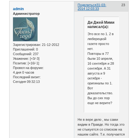
Поделиться
31-03-
23
admin
2014 12:03:33
Администратор
Ди Джей Мими
написал(а):
Это все по 1. 2 в
люберецкой
газете просто
Зарегистрирован
: 21-12-2012
нет.
Приглашений:
0
Повторы в 77
Сообщений:
237
были 10 апреля,
Уважение:
[+3/-3]
Позитив:
[+16/-1]
16 сентября и 28
Провел на форуме:
сентября. А 31
4 дня 0 часов
августа и 9
Последний визит:
октября -
Сегодня 09:32:13
оригиналы по 1.
Вот
доказательство.
Вы до сих пор
еще не верите?
Не в вере дело , мы сами
видим в Правде. Но тогда это
не стыкуется со списком на
нашем сайте. Т.е. получается