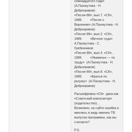
семнадцатого года»
(А.Пахмутова - Н.
Добронравов)
«Песня-88», вып.7. «СК»,
1988. «Песня о
Воронеже» (А.Пахмутова - Н.
Добронравов)
«Песня-89», вып.2. «СК»,
1989. «Вечное чудо»
А.Пахмутова - С.
Гребенников
«Песня-89», вып.4. «СК»,
1989. «Уваженье — по
труду» (А.Пахмутова - Н.
Добронравов)
«Песня-89», вып.8. «СК»,
1989. «Братья по
разуму» (А.Пахмутова - Н.
Добронравов)
Расшифровка «СК» дана как
«Советский композитор»
(издательство)...
Возможно, на сайте ошибка и
имелись в виду именно ТВ
выпуски программы, как вы
считаете?
P.S.