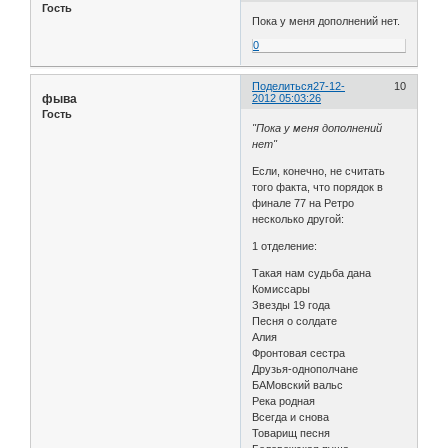
Гость
Пока у меня дополнений нет.
0
Поделиться
27-12-
10
фыва
2012 05:03:26
Гость
"Пока у меня дополнений
нет"
Если, конечно, не считать
того факта, что порядок в
финале 77 на Ретро
несколько другой:
1 отделение:
Такая нам судьба дана
Комиссары
Звезды 19 года
Песня о солдате
Алия
Фронтовая сестра
Друзья-однополчане
БАМовский вальс
Река родная
Всегда и снова
Товарищ песня