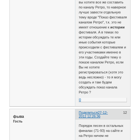
вы хотите все же составить
по каналу Ретро, то наверное
лучше завести отдельную
тему вроде "Показ фестиваля
каналом Ретро", т.к. это не
имеет отношение к
истории
фестиваля. А в темах по
истории обсуждать те или
иные события которые
происходили с фестивалем и
его участниками именно в
эти годы. Создайте тему о
показе каналом Ретро, если
Вы не хотите
регистрироваться (хотя это
ведь несложно) - то я могу
создать и там будем
обсуждать показ канала
Ретро ?
0
Поделиться
27-12-
12
фыва
2012 12:26:36
Гость
Порядок песен в остальных
финалах (71-93) на сайте и
на Ретро ничем не