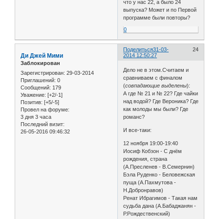
что у нас 22, а было 24
выпуска? Может и по Первой
программе были повторы?
0
Поделиться
31-03-
24
Ди Джей Мими
2014 12:50:27
Заблокирован
Дело не в этом.Считаем и
Зарегистрирован
: 29-03-2014
сравниваем с финалом
Приглашений:
0
(
совпадающие выделены
):
Сообщений:
179
А где № 21 и № 22? Где чайки
Уважение:
[+2/-1]
над водой? Где Вероника? Где
Позитив:
[+5/-5]
как молоды мы были? Где
Провел на форуме:
3 дня 3 часа
романс?
Последний визит:
И все-таки:
26-05-2016 09:46:32
12 ноября 19:00-19:40
Иосиф Кобзон - С днём
рождения, страна
(А.Пресленев - В.Семернин)
Бэла Руденко - Беловежская
пуща (А.Пахмутова -
Н.Добронравов)
Ренат Ибрагимов - Такая нам
судьба дана (А.Бабаджанян -
Р.Рождественский)