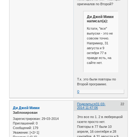
оригиналов по Второй?
Ди Джей Мими
написал(а):
Кстати, "все"
выпуски - это не
совсем точно.
Например, 31
августа и 9
октября 77 в
правде есть, на
сайте нет.
Т.к. это были повторы по
Второй программе.
0
Поделиться
31-03-
22
Ди Джей Мими
2014 11:47:06
Заблокирован
Это все по 1. 2 в люберецкой
Зарегистрирован
: 29-03-2014
газете просто нет.
Приглашений:
0
Повторы в 77 были 10
Сообщений:
179
апреля, 16 сентября и 28
Уважение:
[+2/-1]
сентября. А 31 августа и 9
Позитив:
[+5/-5]