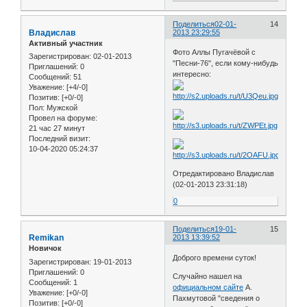
Поделиться
02-01-
14
Владислав
2013 23:29:55
Активный участник
Фото Аллы Пугачёвой с
Зарегистрирован
: 02-01-2013
"Песни-76", если кому-нибудь
Приглашений:
0
интересно:
Сообщений:
51
Уважение:
[+4/-0]
Позитив:
[+0/-0]
Пол:
Мужской
Провел на форуме:
21 час 27 минут
Последний визит:
10-04-2020 05:24:37
Отредактировано Владислав
(02-01-2013 23:31:18)
0
Поделиться
19-01-
15
Remikan
2013 13:39:52
Новичок
Доброго времени суток!
Зарегистрирован
: 19-01-2013
Приглашений:
0
Случайно нашел на
Сообщений:
1
официальном сайте
А.
Уважение:
[+0/-0]
Пахмутовой "сведения о
Позитив:
[+0/-0]