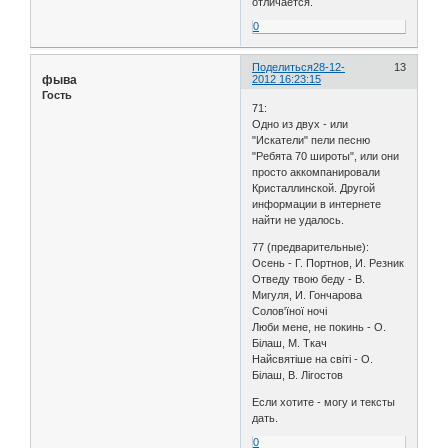
отличается.
0
Поделиться
28-12-
13
фыва
2012 16:23:15
Гость
71:
Одно из двух - или
"Искатели" пели песню
"Ребята 70 широты", или они
просто аккомпанировали
Кристаллинской. Другой
информации в интернете
найти не удалось.
77 (предварительные):
Осень - Г. Портнов, И. Резник
Отведу твою беду - В.
Мигуля, И. Гончарова
Солов'їної ночі
Люби мене, не покинь - О.
Білаш, М. Ткач
Найсвятіше на світі - О.
Білаш, В. Лігостов
Если хотите - могу и тексты
дать.
0