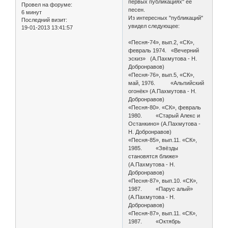
первых публикациях" ее
Провел на форуме:
песен.
6 минут
Из интересных "публикаций"
Последний визит:
увидел следующее:
19-01-2013 13:41:57
«Песня-74», вып.2, «СК»,
февраль 1974. «Вечерний
эскиз» (А.Пахмутова - Н.
Добронравов)
«Песня-76», вып.5, «СК»,
май, 1976. «Альпийский
огонёк» (А.Пахмутова - Н.
Добронравов)
«Песня-80». «СК», февраль
1980. «Старый Алекс и
Останкино» (А.Пахмутова -
Н. Добронравов)
«Песня-85», вып.11. «СК»,
1985. «Звёзды
становятся ближе»
(А.Пахмутова - Н.
Добронравов)
«Песня-87», вып.10. «СК»,
1987. «Парус алый»
(А.Пахмутова - Н.
Добронравов)
«Песня-87», вып.11. «СК»,
1987. «Октябрь