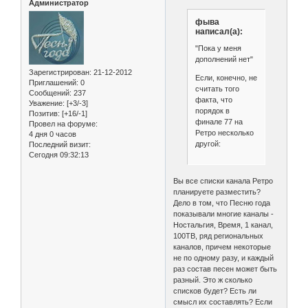
Администратор
фыва
написал(а):
"Пока у меня
дополнений нет"
Зарегистрирован
: 21-12-2012
Если, конечно, не
Приглашений:
0
считать того
Сообщений:
237
факта, что
Уважение:
[+3/-3]
порядок в
Позитив:
[+16/-1]
финале 77 на
Провел на форуме:
Ретро несколько
4 дня 0 часов
другой:
Последний визит:
Сегодня 09:32:13
Вы все списки канала Ретро
планируете разместить?
Дело в том, что Песню года
показывали многие каналы -
Ностальгия, Время, 1 канал,
100ТВ, ряд региональных
каналов, причем некоторые
не по одному разу, и каждый
раз состав песен может быть
разный. Это ж сколько
списков будет? Есть ли
смысл их составлять? Если