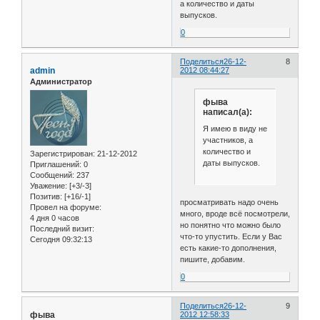
а количество и даты
выпусков.
0
Поделиться
26-12-
8
admin
2012 08:44:27
Администратор
фыва
написал(а):
Я имею в виду не
участников, а
количество и
Зарегистрирован
: 21-12-2012
даты выпусков.
Приглашений:
0
Сообщений:
237
Уважение:
[+3/-3]
Позитив:
[+16/-1]
просматривать надо очень
Провел на форуме:
много, вроде всё посмотрели,
4 дня 0 часов
но понятно что можно было
Последний визит:
что-то упустить. Если у Вас
Сегодня 09:32:13
есть какие-то дополнения,
пишите, добавим.
0
Поделиться
26-12-
9
фыва
2012 12:58:33