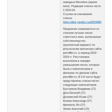
передача Movetime (время
кино). Редакция списка части
2 2024.04
Ссылка на скачивания
списка:
https://disk.yandex.ru/d/I0HMl5j3MkDK
Предлагаю ознакомиться со
списком лучших песен
советского кино, выписанные
собственноручно
(рукописный вариант) по
результатам просмотра сайта
pesnifilm.ru в период 2020-
2024 гг. Расстановка
выполнена в порядке
уменьшения песен, которые
были у композиторов в
фильмах по данным сайта
pesnifilm.ru. В 3-й части будут
представлены списки песен
следующих композиторов:
Быстряков Владимир (27)
Дога Евгений (27)
Дунаевский Исаак (27)
Колкер Александр (27)
Френкель Ян (27)
Лепин Анатолий (23)