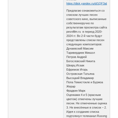
https://disk.yandex.ru/d/1QF3aLavII3G
Предлагаю ознакомиться со
списком лучших песен
советского кино, выписанные
собственноручно по
результатам просмотра сайта
pesnifilm.ru в период 2020-
2024 гг. Во 2-й части будут
представлены списки песен
следующих композиторов:
Дунаевский Максим
Таривердиев Микаэл
Петров Андрей
Богословский Никита
Шварц Исаак
Ефремов Игорь
Островская Татьяна
Высоцкий Владимир
Попа Темистокле и Буржоа
Жерар
Фрадкин Марк
Оценками 4 и 5 (красным
цветом) отмечены лучшие
песни. Не отмеченные оценка
3. Не внесённые в список – 2.
Идея к созданию списка
подтолкнул телеканал Rusong