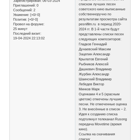
Зарегистрирован
: 06-03-2024
списком лучших песен
Приглашений:
0
советского кино выписанные
Сообщений:
2
собственноручно по
Уважение:
[+0/-0]
результатам просмотра сайта
Позитив:
[+0/-0]
pesnifilm.ru в период 2020-
Провел на форуме:
25 минут
2024 гг. В 1-й части будут
Последний визит:
представлены списки песен
19-04-2024 22:13:02
следующих композиторов:
Гладков Геннадий
Дунаевский Максим
Зацепин Александр
Крылатов Евгений
Рыбников Алексей
Дашкевич Владимир
Журбин Александр
Шаинский Владимир
Лебедев Виктор
Минков Марк
Оценками 4 и 5 (красным
цветом) отмечены лучшие
песни. Не отмеченные оценка
3. Не внесённые в список – 2.
Идея к созданию списка
подтолкнул телеканал Rusong
передача Movetime (время
кино).
Ссылка на скачивания
списка: