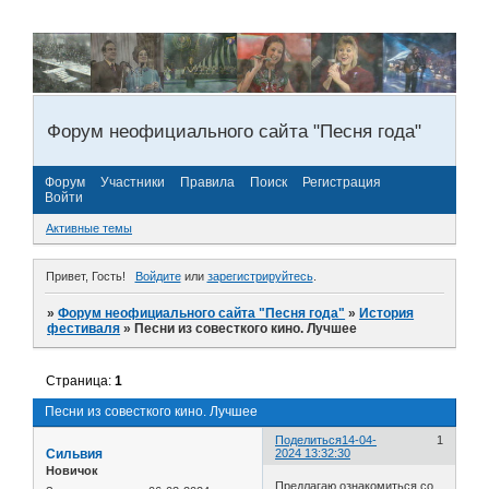
Форум неофициального сайта "Песня года"
Форум
Участники
Правила
Поиск
Регистрация
Войти
Активные темы
Привет, Гость!
Войдите
или
зарегистрируйтесь
.
»
Форум неофициального сайта "Песня года"
»
История
фестиваля
»
Песни из совесткого кино. Лучшее
Страница:
1
Песни из совесткого кино. Лучшее
Поделиться
14-04-
1
Сильвия
2024 13:32:30
Новичок
Предлагаю ознакомиться со