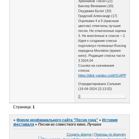
Хренников Тихон (22)
Баснер Вениамин (20)
Окуджава Булат (20)
Градский Александр (17)
Оценками 4 и 5 (красным
цветом) отмечены лучшие
песни. Не отмеченные оценка
3. Не внесённые в список – 2.
Идея к созданию списка
подтолкнул телеканал Rusong
передача Movetime (время
кино). Редакция списка части
3 2024.04
Ссылка на скачивания
списка:
https://disk.yandex.ru/d/iYLj4PPXNuzM
Отредактировано Сильвия
(19-04-2024 22:13:02)
0
Страница:
1
»
Форум неофициального сайта "Песня года"
»
История
фестиваля
»
Песни из совесткого кино. Лучшее
Создать форум
|
Помощь по форуму