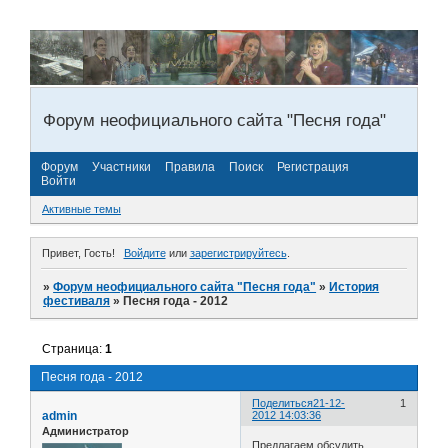
Форум неофициального сайта "Песня года"
Форум
Участники
Правила
Поиск
Регистрация
Войти
Активные темы
Привет, Гость!
Войдите
или
зарегистрируйтесь
.
»
Форум неофициального сайта "Песня года"
»
История
фестиваля
»
Песня года - 2012
Страница:
1
Песня года - 2012
Поделиться
21-12-
1
admin
2012 14:03:36
Администратор
Предлагаем обсудить