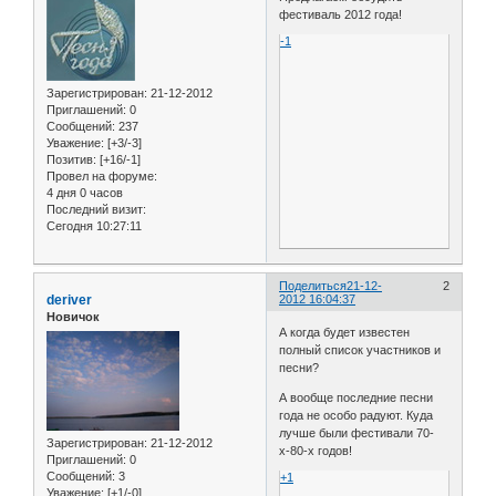
фестиваль 2012 года!
-1
Зарегистрирован
: 21-12-2012
Приглашений:
0
Сообщений:
237
Уважение:
[+3/-3]
Позитив:
[+16/-1]
Провел на форуме:
4 дня 0 часов
Последний визит:
Сегодня 10:27:11
Поделиться
21-12-
2
deriver
2012 16:04:37
Новичок
А когда будет известен
полный список участников и
песни?
А вообще последние песни
года не особо радуют. Куда
лучше были фестивали 70-
Зарегистрирован
: 21-12-2012
х-80-х годов!
Приглашений:
0
Сообщений:
3
+1
Уважение:
[+1/-0]