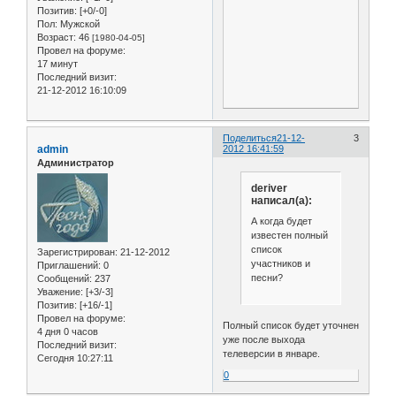
Позитив:
[+0/-0]
Пол:
Мужской
Возраст:
46
[1980-04-05]
Провел на форуме:
17 минут
Последний визит:
21-12-2012 16:10:09
Поделиться
21-12-
3
admin
2012 16:41:59
Администратор
deriver
написал(а):
А когда будет
известен полный
список
Зарегистрирован
: 21-12-2012
участников и
Приглашений:
0
песни?
Сообщений:
237
Уважение:
[+3/-3]
Позитив:
[+16/-1]
Провел на форуме:
Полный список будет уточнен
4 дня 0 часов
уже после выхода
Последний визит:
телеверсии в январе.
Сегодня 10:27:11
0