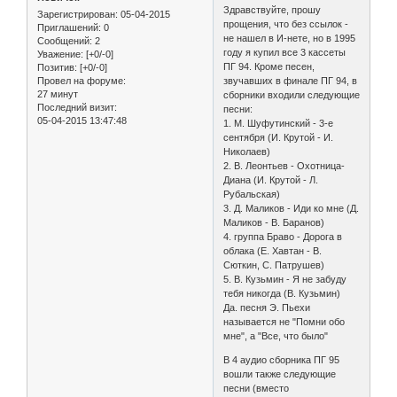
Здравствуйте, прошу
Зарегистрирован
: 05-04-2015
прощения, что без ссылок -
Приглашений:
0
не нашел в И-нете, но в 1995
Сообщений:
2
году я купил все 3 кассеты
Уважение:
[+0/-0]
ПГ 94. Кроме песен,
Позитив:
[+0/-0]
звучавших в финале ПГ 94, в
Провел на форуме:
27 минут
сборники входили следующие
Последний визит:
песни:
05-04-2015 13:47:48
1. М. Шуфутинский - 3-е
сентября (И. Крутой - И.
Николаев)
2. В. Леонтьев - Охотница-
Диана (И. Крутой - Л.
Рубальская)
3. Д. Маликов - Иди ко мне (Д.
Маликов - В. Баранов)
4. группа Браво - Дорога в
облака (Е. Хавтан - В.
Сюткин, С. Патрушев)
5. В. Кузьмин - Я не забуду
тебя никогда (В. Кузьмин)
Да. песня Э. Пьехи
называется не "Помни обо
мне", а "Все, что было"
В 4 аудио сборника ПГ 95
вошли также следующие
песни (вместо