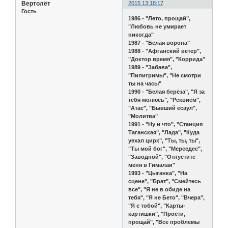
Вертолёт
2015 13:18:17
Гость
1986 - "Лето, прощай",
"Любовь не умирает
никогда"
1987 - "Белая ворона"
1988 - "Афганский ветер",
"Доктор время", "Коррида"
1989 - "Забава",
"Пилигримы", "Не смотри
ты на часы"
1990 - "Белая берёза", "Я за
тебя молюсь", "Реквием",
"Атас", "Бывший есаул",
"Молитва"
1991 - "Ну и что", "Станция
Таганская", "Лада", "Куда
уехал цирк", "Ты, ты, ты",
"Ты мой бог", "Мерседес",
"Заводной", "Отпустите
меня в Гималаи"
1993 - "Цыганка", "На
сцене", "Брат", "Смейтесь
все", "Я не в обиде на
тебя", "Я не Бето", "Вчера",
"Я с тобой", "Карты-
картишки", "Прости,
прощай", "Все проблемы