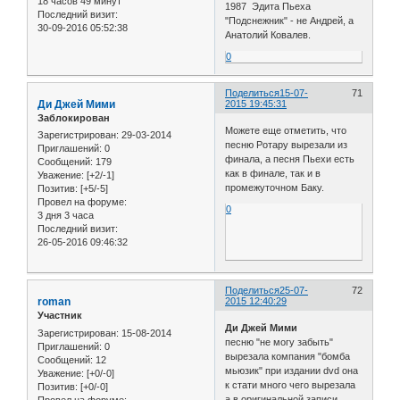
18 часов 49 минут
1987 Эдита Пьеха
Последний визит:
"Подснежник" - не Андрей, а
30-09-2016 05:52:38
Анатолий Ковалев.
0
Поделиться
15-07-
71
Ди Джей Мими
2015 19:45:31
Заблокирован
Можете еще отметить, что
Зарегистрирован
: 29-03-2014
песню Ротару вырезали из
Приглашений:
0
финала, а песня Пьехи есть
Сообщений:
179
как в финале, так и в
Уважение:
[+2/-1]
промежуточном Баку.
Позитив:
[+5/-5]
Провел на форуме:
0
3 дня 3 часа
Последний визит:
26-05-2016 09:46:32
Поделиться
25-07-
72
roman
2015 12:40:29
Участник
Ди Джей Мими
Зарегистрирован
: 15-08-2014
песню "не могу забыть"
Приглашений:
0
вырезала компания "бомба
Сообщений:
12
мьюзик" при издании dvd она
Уважение:
[+0/-0]
к стати много чего вырезала
Позитив:
[+0/-0]
а в оригинальной записи
Провел на форуме: