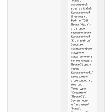
"Мама",
исполненной
вместе с Майей
Кристалинской
И ни слова о
Ребятах 70-й.
Песня "Мама" -
это второе
название песни
Кристалинской
"Кто отзовётся".
Здесь же
приведено фото
и аудио их
представления в
начале концерта
Песня-71 сразу
перед
Кристалинской. А
также фото с
этого концерта с
текстом:
Телестудия
"Останкино".
"Песня-71".
Звучит песня
А.Пахмутовой
"Мама".