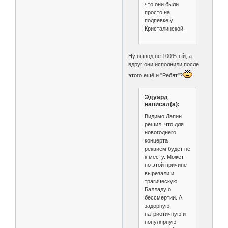
что они были
просто на
подпевке у
Кристалинской.
Ну вывод не 100%-ый, а
вдруг они исполнили после
этого ещё и "Ребят"?
Эдуард
написал(а):
Видимо Лапин
решил, что для
новогоднего
концерта
реквием будет не
к месту. Может
по этой причине
вырезали и
трагическую
Балладу о
бессмертии. А
задорную,
патриотичную и
популярную