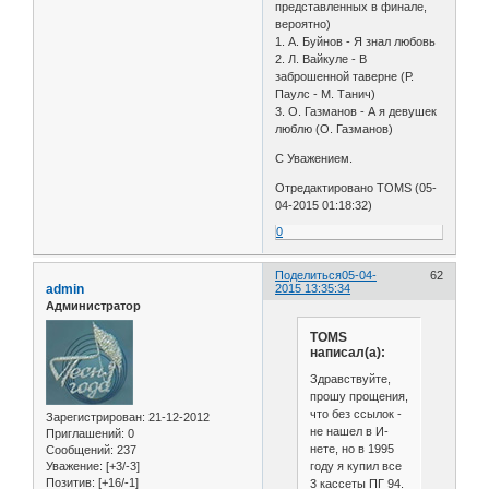
представленных в финале,
вероятно)
1. А. Буйнов - Я знал любовь
2. Л. Вайкуле - В
заброшенной таверне (Р.
Паулс - М. Танич)
3. О. Газманов - А я девушек
люблю (О. Газманов)
С Уважением.
Отредактировано TOMS (05-
04-2015 01:18:32)
0
Поделиться
05-04-
62
admin
2015 13:35:34
Администратор
TOMS
написал(а):
Здравствуйте,
прошу прощения,
что без ссылок -
Зарегистрирован
: 21-12-2012
не нашел в И-
Приглашений:
0
нете, но в 1995
Сообщений:
237
году я купил все
Уважение:
[+3/-3]
Позитив:
[+16/-1]
3 кассеты ПГ 94.