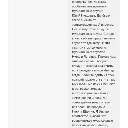
передача Что где когда,
особенно мне нравятся
музыкальные паузы".
Юрий Николаев. Да, было
такое письмо от
третьеклассника. А впрочем,
Песне года тоже по душе
музыкальные паузы. Сегодня
у нас в гостях представители
клуба Что где когда. И что
сами знатоки думают о
музыкальных паузах?
Нурали Латыпов. Прежде чем
отвечать на ваш вопрос,
следует четко разграничить:
есть передача и игра Что где
когда. Если исходить из этих
позиций, можно ответить так.
Музыкальные паузы мешают
игре, расхолаживают
интеллектуальный пыл, с
точки зрения игрока. А с
точки зрения телезрителя,
без песен не передача.
Никита Шангин. Я бы, как
архитектор, сказал, что
воспринимаю музыкальные
паузы как декор - важно,