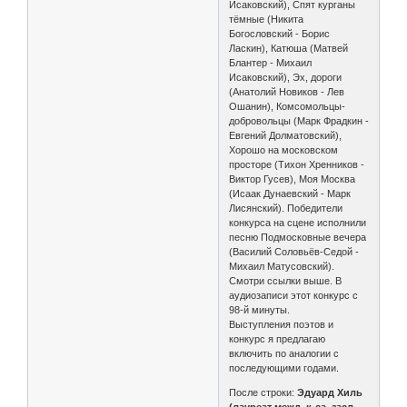
Исаковский), Спят курганы
тёмные (Никита
Богословский - Борис
Ласкин), Катюша (Матвей
Блантер - Михаил
Исаковский), Эх, дороги
(Анатолий Новиков - Лев
Ошанин), Комсомольцы-
добровольцы (Марк Фрадкин -
Евгений Долматовский),
Хорошо на московском
просторе (Тихон Хренников -
Виктор Гусев), Моя Москва
(Исаак Дунаевский - Марк
Лисянский). Победители
конкурса на сцене исполнили
песню Подмосковные вечера
(Василий Соловьёв-Седой -
Михаил Матусовский).
Смотри ссылки выше. В
аудиозаписи этот конкурс с
98-й минуты.
Выступления поэтов и
конкурс я предлагаю
включить по аналогии с
последующими годами.
После строки:
Эдуард Хиль