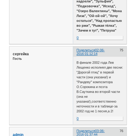
надоели", "Зульфия",
"Подковочка", "Исход",
"Озеро Валентины", "Мона
Лиза", "Ой-ой-ой", "Хочу
остаться", "Над пропастью
во ржи", "Рыжая тёлка",
"Зачем я тут", "Петруха"
0
Поделиться
02-06-
75
сергейка
2016 01:12:14
Гость
В финале 2002 года Лев
Лещенко исполнял две песни:
"Дорогой птиц" в первой
части (она указана!) и
"Рандеву" композитора
О.Сорокина и поэта
В.Сауткина во второй части
(она не
указана!),соответственно
неточности и в таблице-за
2002 год не 1 песня,а 2!
0
Поделиться
03-06-
76
admin
2016 01:37:44