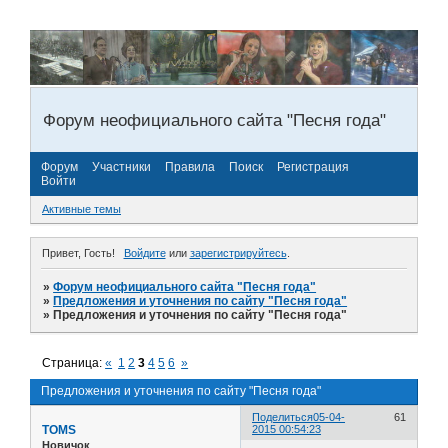
Форум неофициального сайта "Песня года"
Форум
Участники
Правила
Поиск
Регистрация
Войти
Активные темы
Привет, Гость!
Войдите
или
зарегистрируйтесь
.
»
Форум неофициального сайта "Песня года"
»
Предложения и уточнения по сайту "Песня года"
»
Предложения и уточнения по сайту "Песня года"
Страница:
«
1
2
3
4
5
6
»
Предложения и уточнения по сайту "Песня года"
Поделиться
05-04-
61
TOMS
2015 00:54:23
Новичок