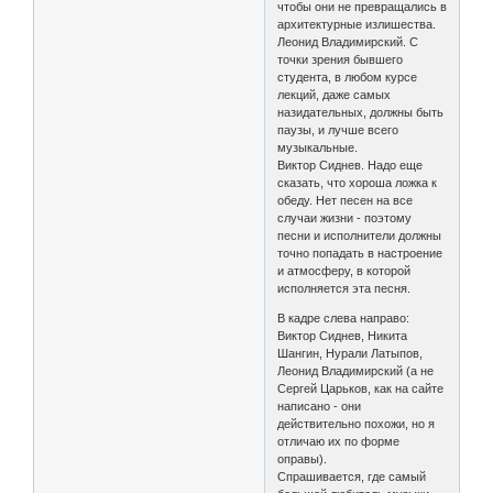
чтобы они не превращались в
архитектурные излишества.
Леонид Владимирский. С
точки зрения бывшего
студента, в любом курсе
лекций, даже самых
назидательных, должны быть
паузы, и лучше всего
музыкальные.
Виктор Сиднев. Надо еще
сказать, что хороша ложка к
обеду. Нет песен на все
случаи жизни - поэтому
песни и исполнители должны
точно попадать в настроение
и атмосферу, в которой
исполняется эта песня.
В кадре слева направо:
Виктор Сиднев, Никита
Шангин, Нурали Латыпов,
Леонид Владимирский (а не
Сергей Царьков, как на сайте
написано - они
действительно похожи, но я
отличаю их по форме
оправы).
Спрашивается, где самый