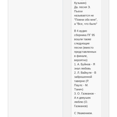
Кузьмин)
Да. песня Э.
Пьехи
называется не
"Помни обо мне",
а "Все, что было"
В 4 аудио
сборника ПГ 95
вошли также
следующие
песни (вместо
представленных
в финале,
вероятно)
1. А. Буйнов - Я
знал любовь
2. Л. Вайкуле - В
заброшенной
таверне (Р.
Паулс - М.
Танич)
3. О. Газманов -
А я девушек
люблю (О.
Газманов)
С Уважением.