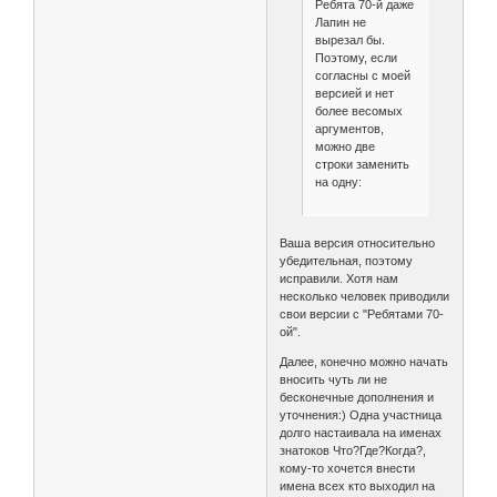
Ребята 70-й даже
Лапин не
вырезал бы.
Поэтому, если
согласны с моей
версией и нет
более весомых
аргументов,
можно две
строки заменить
на одну:
Ваша версия относительно
убедительная, поэтому
исправили. Хотя нам
несколько человек приводили
свои версии с "Ребятами 70-
ой".
Далее, конечно можно начать
вносить чуть ли не
бесконечные дополнения и
уточнения:) Одна участница
долго настаивала на именах
знатоков Что?Где?Когда?,
кому-то хочется внести
имена всех кто выходил на