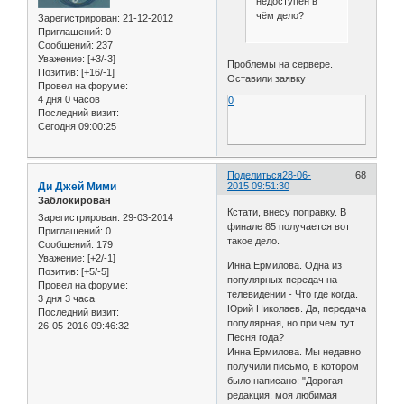
недоступен в
чём дело?
Зарегистрирован
: 21-12-2012
Приглашений:
0
Сообщений:
237
Уважение:
[+3/-3]
Проблемы на сервере.
Позитив:
[+16/-1]
Оставили заявку
Провел на форуме:
4 дня 0 часов
0
Последний визит:
Сегодня 09:00:25
Поделиться
28-06-
68
Ди Джей Мими
2015 09:51:30
Заблокирован
Кстати, внесу поправку. В
Зарегистрирован
: 29-03-2014
финале 85 получается вот
Приглашений:
0
такое дело.
Сообщений:
179
Уважение:
[+2/-1]
Инна Ермилова. Одна из
Позитив:
[+5/-5]
популярных передач на
Провел на форуме:
телевидении - Что где когда.
3 дня 3 часа
Юрий Николаев. Да, передача
Последний визит:
популярная, но при чем тут
26-05-2016 09:46:32
Песня года?
Инна Ермилова. Мы недавно
получили письмо, в котором
было написано: "Дорогая
редакция, моя любимая