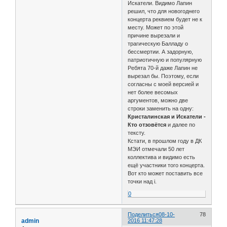
Искатели. Видимо Лапин
решил, что для новогоднего
концерта реквием будет не к
месту. Может по этой
причине вырезали и
трагическую Балладу о
бессмертии. А задорную,
патриотичную и популярную
Ребята 70-й даже Лапин не
вырезал бы. Поэтому, если
согласны с моей версией и
нет более весомых
аргументов, можно две
строки заменить на одну:
Кристалинская и Искатели -
Кто отзовётся
и далее по
тексту.
Кстати, в прошлом году в ДК
МЭИ отмечали 50 лет
коллектива и видимо есть
ещё участники того концерта.
Вот кто может поставить все
точки над i.
0
Поделиться
08-10-
78
admin
2016 11:47:28