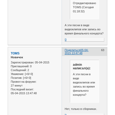
Отредактировано
TOMS (Сегодня
01:18:32)
А эти песни в виде
видеоклипов или запись во
время финального концерта?
0
Поделиться
05-04-
63
TOMS
2015 13:47:48
Новичок
Зарегистрирован
: 05-04-2015
admin
Приглашений:
0
написал(а):
Сообщений:
2
Уважение:
[+0/-0]
А эти песни в
Позитив:
[+0/-0]
виде
Провел на форуме:
видеоклипов или
27 минут
запись во время
Последний визит:
финального
05-04-2015 13:47:48
концерта?
Нет, только в сборниках.
0