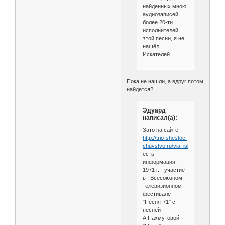
найденных мною
аудиозаписей
более 20-ти
исполнителей
этой песни, я не
нашёл
Искателей.
Пока не нашли, а вдруг потом
найдется?
Эдуард
написал(а):
Зато на сайте
http://trio-shestoe-
chuvstvo.ru/via_iskateli
есть
информация:
1971 г. - участие
в I Всесоюзном
телевизионном
фестивале
"Песня-71" с
песней
А.Пахмутовой