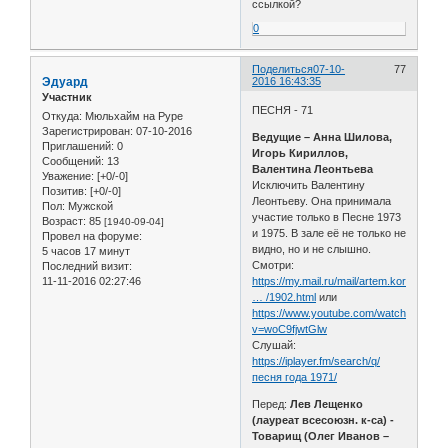
ссылкой?
0
Поделиться
07-10-
77
Эдуард
2016 16:43:35
Участник
ПЕСНЯ - 71
Откуда:
Мюльхайм на Руре
Зарегистрирован
: 07-10-2016
Ведущие – Анна Шилова,
Приглашений:
0
Игорь Кириллов,
Сообщений:
13
Валентина Леонтьева
Уважение:
[+0/-0]
Исключить Валентину
Позитив:
[+0/-0]
Леонтьеву. Она принимала
Пол:
Мужской
участие только в Песне 1973
Возраст:
85
[1940-09-04]
и 1975. В зале её не только не
Провел на форуме:
видно, но и не слышно.
5 часов 17 минут
Смотри:
Последний визит:
11-11-2016 02:27:46
https://my.mail.ru/mail/artem.korukin/v
… /1902.html
или
https://www.youtube.com/watch?
v=woC9fjwtGlw
Слушай:
https://iplayer.fm/search/q/
песня года 1971/
Перед:
Лев Лещенко
(лауреат всесоюзн. к-са) -
Товарищ (Олег Иванов –