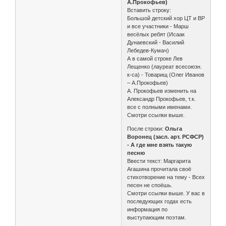
А.Прокофьев)
Вставить строку:
Большой детский хор ЦТ и ВР
и все участники - Марш
весёлых ребят (Исаак
Дунаевский - Василий
Лебедев-Кумач)
А в самой строке Лев
Лещенко (лауреат всесоюзн.
к-са) - Товарищ (Олег Иванов
– А.Прокофьев)
А. Прокофьев изменить на
Александр Прокофьев, т.к.
все с полными именами.
Смотри ссылки выше.
После строки:
Ольга
Воронец (засл. арт. РСФСР)
- А где мне взять такую
песню
Ввести текст: Маргарита
Агашина прочитала своё
стихотворение на тему - Всех
песен не споёшь.
Смотри ссылки выше. У вас в
последующих годах есть
информация по
выступающим поэтам.