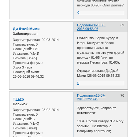
большой любитель музыки
периода 80-90 - Олег Долгов?
0
Поделиться
28-06-
69
Ди Джей Мими
2015 09:53:06
Заблокирован
Объясняю. Борис Бурда и
Зарегистрирован
: 29-03-2014
Игорь Кондратюк более
Приглашений:
0
профессиональные
Сообщений:
179
музыканты, но это уже другой
Уважение:
[+2/-1]
период - 91-95 (или, по
Позитив:
[+5/-5]
меркам Песни года, 91-93).
Провел на форуме:
3 дня 3 часа
Отредактировано Ди Джей
Последний визит:
Мими (28-06-2015 09:53:23)
26-05-2016 09:46:32
0
Поделиться
13-07-
70
T.Lazo
2015 22:23:45
Новичок
Здравствуйте, исправьте
Зарегистрирован
: 28-02-2014
неточности:
Приглашений:
0
Сообщений:
5
1984 София Ротару "Не могу
Уважение:
[+1/-0]
забыть" - не Виктор, а
Позитив:
[+0/-0]
Владимир Харитонов;
Провел на форуме: