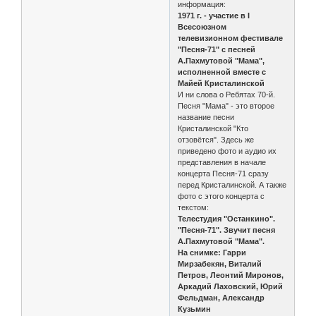
информация:
1971 г. - участие в I
Всесоюзном
телевизионном фестивале
"Песня-71" с песней
А.Пахмутовой "Мама",
исполненной вместе с
Майей Кристалинской
И ни слова о Ребятах 70-й.
Песня "Мама" - это второе
название песни
Кристалинской "Кто
отзовётся". Здесь же
приведено фото и аудио их
представления в начале
концерта Песня-71 сразу
перед Кристалинской. А также
фото с этого концерта с
текстом:
Телестудия "Останкино".
"Песня-71". Звучит песня
А.Пахмутовой "Мама".
На снимке: Гарри
Мирзабекян, Виталий
Петров, Леонтий Миронов,
Аркадий Лаховский, Юрий
Фельдман, Александр
Кузьмин