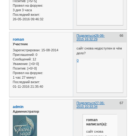
Позитив:
[+5/-5]
Провел на форуме:
3 дня 3 часа
Последний визит:
26-05-2016 09:46:32
Поделиться
26-06-
66
roman
2015 16:32:29
Участник
сайт снова недоступен в чём
Зарегистрирован
: 15-08-2014
дело?
Приглашений:
0
Сообщений:
12
0
Уважение:
[+0/-0]
Позитив:
[+0/-0]
Провел на форуме:
1 час 27 минут
Последний визит:
01-11-2016 21:35:40
Поделиться
27-06-
67
admin
2015 10:33:34
Администратор
roman
написал(а):
сайт снова