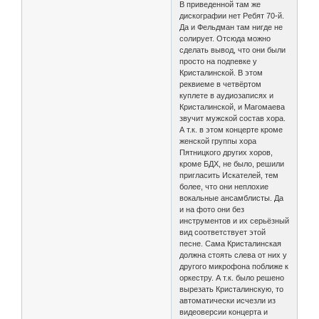
В приведенной там же
дискографии нет Ребят 70-й.
Да и Фельдман там нигде не
солирует. Отсюда можно
сделать вывод, что они были
просто на подпевке у
Кристалинской. В этом
реквиеме в четвёртом
куплете в аудиозаписях и
Кристалинской, и Магомаева
звучит мужской состав хора.
А т.к. в этом концерте кроме
женской группы хора
Пятницкого других хоров,
кроме БДХ, не было, решили
пригласить Искателей, тем
более, что они неплохие
вокальные ансамблисты. Да
и на фото они без
инструментов и их серьёзный
вид соответствует этой
песне. Сама Кристалинская
должна стоять слева от них у
другого микрофона поближе к
оркестру. А т.к. было решено
вырезать Кристалинскую, то
автоматически исчезли из
видеоверсии концерта и