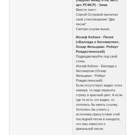
(лауреат межд. к-са, засл.
арт. РСФСР) - Зима
Ввести текст:
Сергей Островой прочитал
своё стихотворение "Две
песни".
Смотри ссылки выше.
Иосиф Кобзон - Песня
(«Баллада о бессмертии»,
Оскар Фельцман- Роберт
Рождественский)
Подредактируйте под свой
стиль:
Иосиф Кобзон - Баллада о
бессмертии (Оскар
Фельцман - Роберт
Рождественский).
Если отсутствует видео этого
номера, то надо окрасить
строку в красный цвет. А если
где-то есть это видео, то
хотелось бы иметь ссылку.
Хотелось бы узнать у
источника присутствия этой
последней песни в концерте,
что ему известно о
финальной песне.