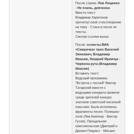
После строки:
Лев Лещенко
- Не плачь, девчонка
Ввести текст:
Владимир Харитонов
прочитал своё стихотворение
на тему - Стихи в песне не
тексты.
Смотри ссылки выше.
После:
солисты ВИА
«Смеричка» трио Василий
Зинкевич, Владимир
Ивасюк, Назарий Яремчук -
Червона рута (Владимир
Ивасюк)
Вставить текст:
Ведущий программы
"Встреча с песней" Виктор
Татарский вместе с
ведущими концерта провели
среди зрителей конкурс
знатоков советской песенной
классики. Были исполнены
фрагменты песен: Полюшко-
поле (Лев Книппер - Виктор
Гусев), Прощальная
комсомольская (Дмитрий и
Даниил Покрасс - Михаил