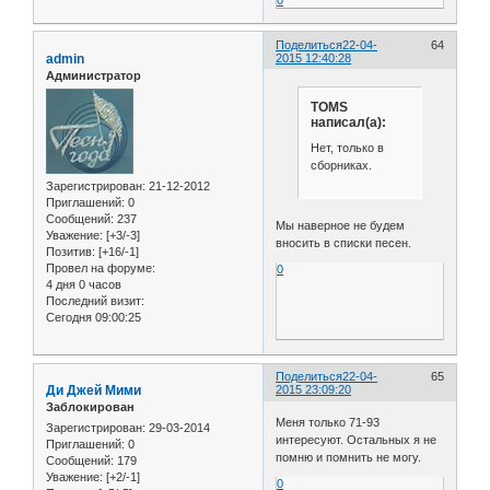
Поделиться
22-04-
64
admin
2015 12:40:28
Администратор
TOMS
написал(а):
Нет, только в
сборниках.
Зарегистрирован
: 21-12-2012
Приглашений:
0
Сообщений:
237
Мы наверное не будем
Уважение:
[+3/-3]
вносить в списки песен.
Позитив:
[+16/-1]
Провел на форуме:
0
4 дня 0 часов
Последний визит:
Сегодня 09:00:25
Поделиться
22-04-
65
Ди Джей Мими
2015 23:09:20
Заблокирован
Меня только 71-93
Зарегистрирован
: 29-03-2014
интересуют. Остальных я не
Приглашений:
0
помню и помнить не могу.
Сообщений:
179
Уважение:
[+2/-1]
0