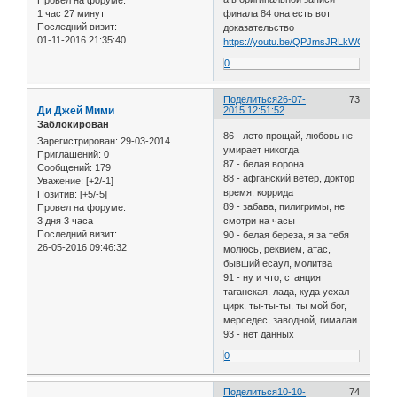
1 час 27 минут
финала 84 она есть вот
Последний визит:
доказательство
01-11-2016 21:35:40
https://youtu.be/QPJmsJRLkWQ
0
Поделиться
26-07-
73
Ди Джей Мими
2015 12:51:52
Заблокирован
86 - лето прощай, любовь не
Зарегистрирован
: 29-03-2014
умирает никогда
Приглашений:
0
87 - белая ворона
Сообщений:
179
88 - афганский ветер, доктор
Уважение:
[+2/-1]
время, коррида
Позитив:
[+5/-5]
89 - забава, пилигримы, не
Провел на форуме:
3 дня 3 часа
смотри на часы
Последний визит:
90 - белая береза, я за тебя
26-05-2016 09:46:32
молюсь, реквием, атас,
бывший есаул, молитва
91 - ну и что, станция
таганская, лада, куда уехал
цирк, ты-ты-ты, ты мой бог,
мерседес, заводной, гималаи
93 - нет данных
0
Поделиться
10-10-
74