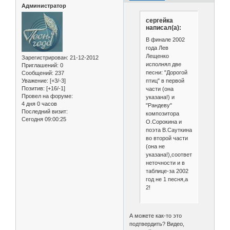
Администратор
сергейка
написал(а):
В финале 2002
года Лев
Лещенко
Зарегистрирован
: 21-12-2012
исполнял две
Приглашений:
0
песни: "Дорогой
Сообщений:
237
птиц" в первой
Уважение:
[+3/-3]
Позитив:
[+16/-1]
части (она
Провел на форуме:
указана!) и
4 дня 0 часов
"Рандеву"
Последний визит:
композитора
Сегодня 09:00:25
О.Сорокина и
поэта В.Сауткина
во второй части
(она не
указана!),соответственно
неточности и в
таблице-за 2002
год не 1 песня,а
2!
А можете как-то это
подтвердить? Видео,