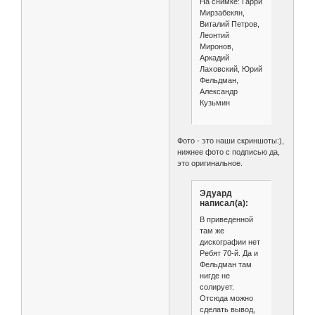
На снимке: Гарри
Мирзабекян,
Виталий Петров,
Леонтий
Миронов,
Аркадий
Лаховский, Юрий
Фельдман,
Александр
Кузьмин
Фото - это наши скриншоты:),
нижнее фото с подписью да,
это оригинальное.
Эдуард
написал(а):
В приведенной
там же
дискографии нет
Ребят 70-й. Да и
Фельдман там
нигде не
солирует.
Отсюда можно
сделать вывод,