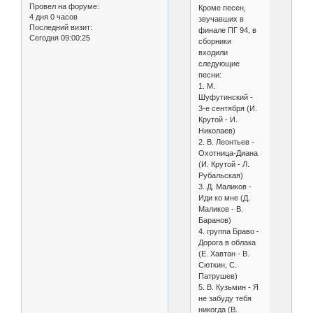
Провел на форуме:
Кроме песен,
4 дня 0 часов
звучавших в
Последний визит:
финале ПГ 94, в
Сегодня 09:00:25
сборники
входили
следующие
песни:
1. М.
Шуфутинский -
3-е сентября (И.
Крутой - И.
Николаев)
2. В. Леонтьев -
Охотница-Диана
(И. Крутой - Л.
Рубальская)
3. Д. Маликов -
Иди ко мне (Д.
Маликов - В.
Баранов)
4. группа Браво -
Дорога в облака
(Е. Хавтан - В.
Сюткин, С.
Патрушев)
5. В. Кузьмин - Я
не забуду тебя
никогда (В.