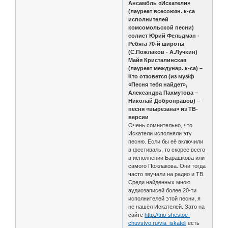
Ансамбль «Искатели»
(лауреат всесоюзн. к-са
исполнителей
комсомольской песни)
солист Юрий Фельдман -
Ребята 70-й широты
(С.Пожлаков - А.Лучкин)
Майя Кристалинская
(лауреат междунар. к-са) –
Кто отзовется (из муз/ф
«Песня тебя найдет»,
Александра Пахмутова –
Николай Добронравов) –
песня «вырезана» из ТВ-
версии
Очень сомнительно, что
Искатели исполняли эту
песню. Если бы её включили
в фестиваль, то скорее всего
в исполнении Барашкова или
самого Пожлакова. Они тогда
часто звучали на радио и ТВ.
Среди найденных мною
аудиозаписей более 20-ти
исполнителей этой песни, я
не нашёл Искателей. Зато на
сайте
http://trio-shestoe-
chuvstvo.ru/via_iskateli
есть