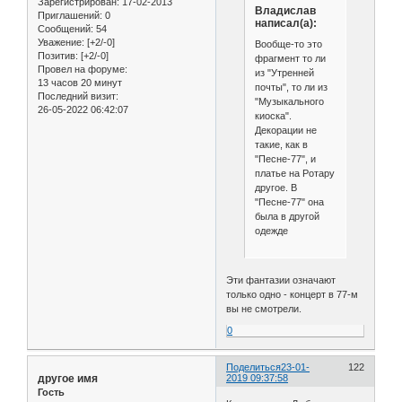
Зарегистрирован
: 17-02-2013
Владислав
Приглашений:
0
написал(а):
Сообщений:
54
Уважение:
[+2/-0]
Вообще-то это
Позитив:
[+2/-0]
фрагмент то ли
Провел на форуме:
из "Утренней
13 часов 20 минут
почты", то ли из
Последний визит:
"Музыкального
26-05-2022 06:42:07
киоска".
Декорации не
такие, как в
"Песне-77", и
платье на Ротару
другое. В
"Песне-77" она
была в другой
одежде
Эти фантазии означают
только одно - концерт в 77-м
вы не смотрели.
0
Поделиться
23-01-
122
другое имя
2019 09:37:58
Гость