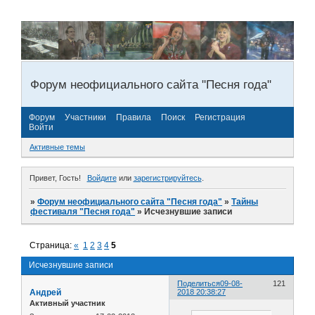
Форум неофициального сайта "Песня года"
Форум
Участники
Правила
Поиск
Регистрация
Войти
Активные темы
Привет, Гость!
Войдите
или
зарегистрируйтесь
.
»
Форум неофициального сайта "Песня года"
»
Тайны
фестиваля "Песня года"
»
Исчезнувшие записи
Страница:
«
1
2
3
4
5
Исчезнувшие записи
Поделиться
09-08-
121
Андрей
2018 20:38:27
Активный участник