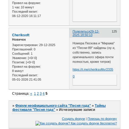
Провел на форуме:
1 час 10 минут
Последний визит:
06-12-2020 16:11:17
Поделиться
29-12-
125
Cheriksoft
2025 18:50:13
Новичок
Номера Пескова и "Миража"
Зарегистрирован
: 29-12-2025
из "Песни-89" найдены (ну и,
Приглашений:
0
собственно, запись
Сообщений:
1
оригинального эфира почти
Уважение:
[+0/-0]
полностью, кроме титров)
Позитив:
[+0/-0]
Провел на форуме:
https://t.me/cheriksofttv/2335
8 минут
Последний визит:
0
05-01-2026 21:41:05
Страница:
«
1
2
3
4
5
»
Форум неофициального сайта "Песня года"
»
Тайны
фестиваля "Песня года"
»
Исчезнувшие записи
Создать форум
|
Помощь по форуму