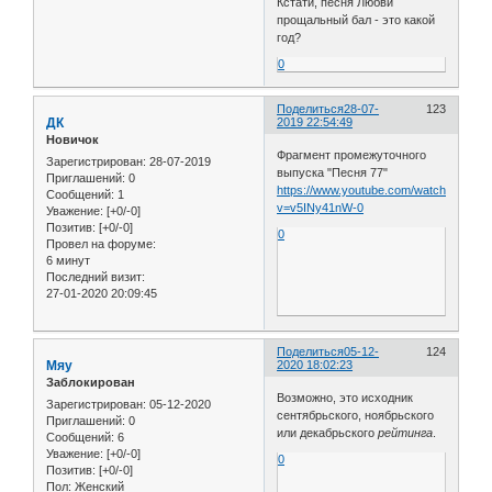
Кстати, песня Любви
прощальный бал - это какой
год?
0
Поделиться
28-07-
123
ДК
2019 22:54:49
Новичок
Фрагмент промежуточного
Зарегистрирован
: 28-07-2019
выпуска "Песня 77"
Приглашений:
0
https://www.youtube.com/watch?
Сообщений:
1
v=v5INy41nW-0
Уважение:
[+0/-0]
Позитив:
[+0/-0]
0
Провел на форуме:
6 минут
Последний визит:
27-01-2020 20:09:45
Поделиться
05-12-
124
Мяу
2020 18:02:23
Заблокирован
Возможно, это исходник
Зарегистрирован
: 05-12-2020
сентябрьского, ноябрьского
Приглашений:
0
или декабрьского
рейтинга
.
Сообщений:
6
Уважение:
[+0/-0]
0
Позитив:
[+0/-0]
Пол:
Женский