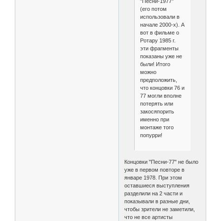
"Песни-1977"
(его потом
использовали в
начале 2000-х). А
вот в фильме о
Ротару 1985 г.
эти фрагменты
показаны уже не
были! Итого
можно
предположить,
что концовки 76 и
77 могли вполне
потерять или
закосяпорить
именно при
монтаже того
попурри!
Концовки "Песни-77" не было
уже в первом повторе в
январе 1978. При этом
оставшиеся выступления
разделили на 2 части и
показывали в разные дни,
чтобы зрители не заметили,
что не все артисты