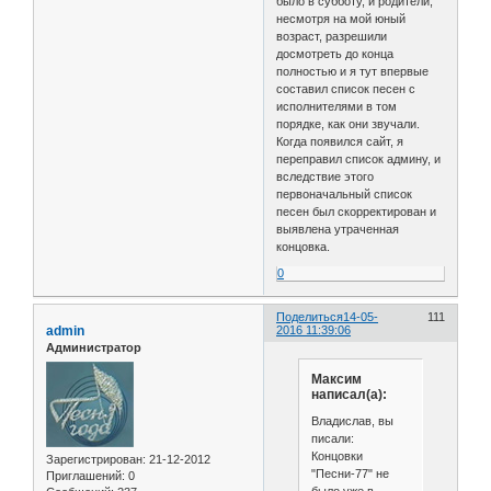
было в субботу, и родители,
несмотря на мой юный
возраст, разрешили
досмотреть до конца
полностью и я тут впервые
составил список песен с
исполнителями в том
порядке, как они звучали.
Когда появился сайт, я
переправил список админу, и
вследствие этого
первоначальный список
песен был скорректирован и
выявлена утраченная
концовка.
0
Поделиться
14-05-
111
admin
2016 11:39:06
Администратор
Максим
написал(а):
Владислав, вы
писали:
Концовки
Зарегистрирован
: 21-12-2012
"Песни-77" не
Приглашений:
0
было уже в