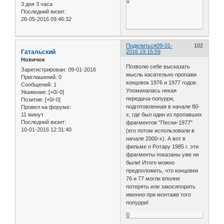
3 дня 3 часа
Последний визит:
26-05-2016 09:46:32
Поделиться
09-01-
102
Гатальский
2016 19:15:59
Новичок
Позволю себе высказать
Зарегистрирован
: 09-01-2016
мысль касательно пропажи
Приглашений:
0
концовок 1976 и 1977 годов.
Сообщений:
1
Упоминалась некая
Уважение:
[+0/-0]
передача-попурри,
Позитив:
[+0/-0]
подготовленная в начале 80-
Провел на форуме:
11 минут
х, где был один из пропавших
Последний визит:
фрагментов "Песни-1977"
10-01-2016 12:31:40
(его потом использовали в
начале 2000-х). А вот в
фильме о Ротару 1985 г. эти
фрагменты показаны уже не
были! Итого можно
предположить, что концовки
76 и 77 могли вполне
потерять или закосяпорить
именно при монтаже того
попурри!
0