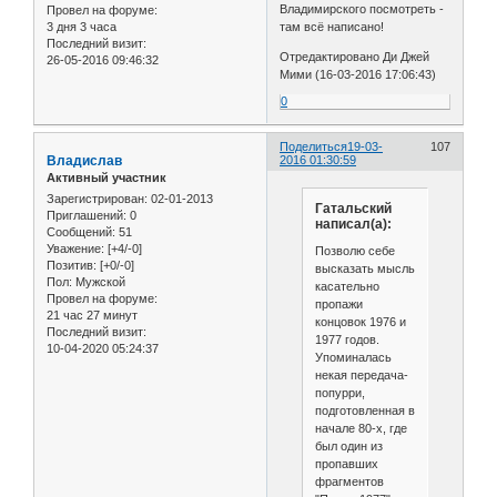
Владимирского посмотреть -
Провел на форуме:
3 дня 3 часа
там всё написано!
Последний визит:
Отредактировано Ди Джей
26-05-2016 09:46:32
Мими (16-03-2016 17:06:43)
0
Поделиться
19-03-
107
Владислав
2016 01:30:59
Активный участник
Зарегистрирован
: 02-01-2013
Гатальский
Приглашений:
0
написал(а):
Сообщений:
51
Уважение:
[+4/-0]
Позволю себе
Позитив:
[+0/-0]
высказать мысль
Пол:
Мужской
касательно
Провел на форуме:
пропажи
21 час 27 минут
концовок 1976 и
Последний визит:
1977 годов.
10-04-2020 05:24:37
Упоминалась
некая передача-
попурри,
подготовленная в
начале 80-х, где
был один из
пропавших
фрагментов