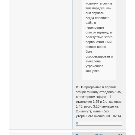
исполнителями в
том порядке, как
они звучали.
Когда появился
сайт, я
переправил
список админу, и
вследствие этого
первоначальный
список песен
был
скорректирован и
выявлена
утраченная
концовка.
В ТВ-программе в первом
эфире финалу отведено 3:35,
в повторном эфире – 1
отделение 1:25 и 2 отделение
1:45, итого 3:10 (меньше на
25 минут), ныне - без
утерянного окончания - 02:14.
0