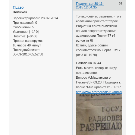
Поделиться
30-11-
97
T.Lazo
2015 12:04:35
Новичок
Только сейчас заметил, что в
Зарегистрирован
: 28-02-2014
коллекции проекта "Старое
Приглашений:
0
Радио" на сайте выложено
Сообщений:
5
начало второго отделения
Уважение:
[+1/-0]
аудиоверсии Песни-77 (4
Позитив:
[+0/-0]
рулон из 6)
Провел на форуме:
18 часов 49 минут
Кстати, здесь общий
Последний визит:
хронометраж концерта - 3:17
30-09-2016 05:52:38
(от 3.01.1978)
Начало на 07:44
Есть места, которых нигде
нет, а именно:
Вопрос А.Маслякова о
Песне-78 - 09:23; Подводка к
песне "Мне нравится" - 39:17
http://www.staroeradio.ru/audio/25974