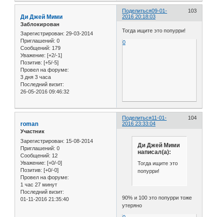
Поделиться
09-01-
103
Ди Джей Мими
2016 20:18:03
Заблокирован
Тогда ищите это попурри!
Зарегистрирован
: 29-03-2014
Приглашений:
0
0
Сообщений:
179
Уважение:
[+2/-1]
Позитив:
[+5/-5]
Провел на форуме:
3 дня 3 часа
Последний визит:
26-05-2016 09:46:32
Поделиться
11-01-
104
roman
2016 23:33:04
Участник
Зарегистрирован
: 15-08-2014
Ди Джей Мими
Приглашений:
0
написал(а):
Сообщений:
12
Уважение:
[+0/-0]
Тогда ищите это
Позитив:
[+0/-0]
попурри!
Провел на форуме:
1 час 27 минут
Последний визит:
90% и 100 это попурри тоже
01-11-2016 21:35:40
утеряно
0