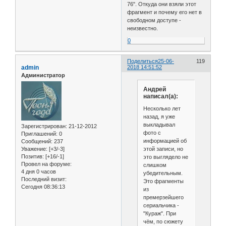
76". Откуда они взяли этот
фрагмент и почему его нет в
свободном доступе -
неизвестно.
0
Поделиться
25-06-
119
admin
2018 14:51:52
Администратор
Андрей
написал(а):
Несколько лет
назад, я уже
выкладывал
Зарегистрирован
: 21-12-2012
фото с
Приглашений:
0
информацией об
Сообщений:
237
этой записи, но
Уважение:
[+3/-3]
Позитив:
[+16/-1]
это выглядело не
Провел на форуме:
слишком
4 дня 0 часов
убедительным.
Последний визит:
Это фрагменты
Сегодня 08:36:13
из
премерзейшего
сериальчика -
"Кураж". При
чём, по сюжету