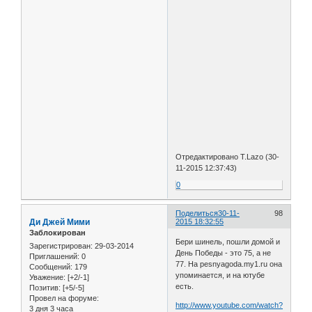
Отредактировано T.Lazo (30-
11-2015 12:37:43)
0
Поделиться
30-11-
98
Ди Джей Мими
2015 18:32:55
Заблокирован
Бери шинель, пошли домой и
Зарегистрирован
: 29-03-2014
День Победы - это 75, а не
Приглашений:
0
77. На pesnyagoda.my1.ru она
Сообщений:
179
упоминается, и на ютубе
Уважение:
[+2/-1]
есть.
Позитив:
[+5/-5]
Провел на форуме:
http://www.youtube.com/watch?
3 дня 3 часа