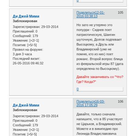
Поделиться
12-01-
105
Ди Джей Мими
2016 03:38:13
Заблокирован
Но зато не утеряно это
Зарегистрирован
: 29-03-2014
попурри - Сиднев поет
Приглашений:
0
патриотическую, Шангин
Сообщений:
179
шуточную, Долгов подпевает
Уважение:
[+2/-1]
Высоцкому, а Друзь или
Позитив:
[+5/-5]
Владимирский (уже не
Провел на форуме:
3 дня 3 часа
помню, кто из них) поет
Последний визит:
романс. Второй вопрос блица
26-05-2016 09:46:32
из февральской игры 87 (дата
определена по Высоцкому).
Давайте заканчивать со "Что?
Где? Когда?"
0
Поделиться
16-03-
106
Ди Джей Мими
2016 17:05:29
Заблокирован
Давайте, только сначала
Зарегистрирован
: 29-03-2014
напишите, что в 85 участвует
Приглашений:
0
не Царьков, а Владимирский.
Сообщений:
179
Можете и в википедию про
Уважение:
[+2/-1]
Леонида Владиславовича
Позитив:
[+5/-5]