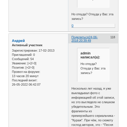
Но откуда? Откуда у Вас эта
запись?
0
Поделиться
24-06-
118
Андрей
2018 20:39:49
Активный участник
Зарегистрирован
: 17-02-2013
admin
Приглашений:
0
написал(а):
Сообщений:
54
Уважение:
[+2/-0]
Но откуда?
Позитив:
[+2/-0]
Откуда у Вас эта
Провел на форуме:
запись?
13 часов 20 минут
Последний визит:
26-05-2022 06:42:07
Несколько лет назад, я уже
выкладывал фото с
информацией об этой записи,
но это выглядело не слишком
убедительным. Это
фрагменты из
премерзейшего сериальчика -
"Кураж". При чём, по сюжету
господ авторов, это - "Песня