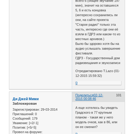
всего 6 (общее звучание 197
мин), значит на оставшихся
5, 6 и есть концовка
(интересно сохранились ли
они, на сайте проекта
"Старое радио" только эта
часть, интересно где они её
взяли в ГДРЗ или каком-то из
местных архивов.)
Было бы здорово хотя бы на
аудио услышать завершение
фестиваля.
ГДРЗ - Государственный дом
радиовещания и звукозаписи
Отредактировано T.Lazo (01-
12-2015 15:59:32)
0
Поделиться
02-12-
101
Ди Джей Мими
2015 00:08:46
Заблокирован
А еще хотелось бы увидеть
Зарегистрирован
: 29-03-2014
Градского в 77 крупным
Приглашений:
0
планом - такая же у него
Сообщений:
179
модель очков, как в 86, или
Уважение:
[+2/-1]
он ее сменил?
Позитив:
[+5/-5]
Провел на форуме:
0