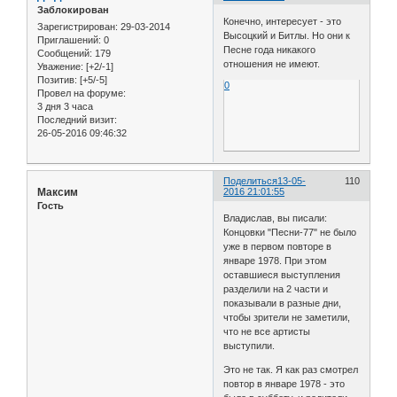
Заблокирован
Конечно, интересует - это
Зарегистрирован
: 29-03-2014
Высоцкий и Битлы. Но они к
Приглашений:
0
Песне года никакого
Сообщений:
179
отношения не имеют.
Уважение:
[+2/-1]
Позитив:
[+5/-5]
0
Провел на форуме:
3 дня 3 часа
Последний визит:
26-05-2016 09:46:32
Поделиться
13-05-
110
Максим
2016 21:01:55
Гость
Владислав, вы писали:
Концовки "Песни-77" не было
уже в первом повторе в
январе 1978. При этом
оставшиеся выступления
разделили на 2 части и
показывали в разные дни,
чтобы зрители не заметили,
что не все артисты
выступили.
Это не так. Я как раз смотрел
повтор в январе 1978 - это