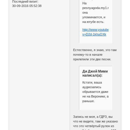
Последний визит:
На
30-09-2016 05:52:38
pesnyagoda.my1.ru
она
упоминается, и
на ютубе есть.
http://www.youtube.com/watch?
v=D2d-1khuOXk
Естественно, я знаю, это там
почему-то в начале
прилепили эти две песни.
Ди Джей Мими
написал(а):
Кстати, ваша
аудиозапись
обрывается даже
не на Веронике, а
раньше.
Запись не моя, а ГДРЗ, вы
что не видите, там же указано
что это четвёртый рулон из