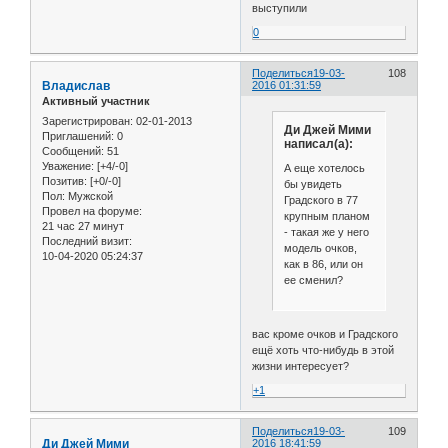
выступили
0
Поделиться
19-03-
108
Владислав
2016 01:31:59
Активный участник
Зарегистрирован
: 02-01-2013
Ди Джей Мими
Приглашений:
0
написал(а):
Сообщений:
51
Уважение:
[+4/-0]
А еще хотелось
Позитив:
[+0/-0]
бы увидеть
Пол:
Мужской
Градского в 77
Провел на форуме:
крупным планом
21 час 27 минут
- такая же у него
Последний визит:
модель очков,
10-04-2020 05:24:37
как в 86, или он
ее сменил?
вас кроме очков и Градского
ещё хоть что-нибудь в этой
жизни интересует?
+1
Поделиться
19-03-
109
Ди Джей Мими
2016 18:41:59