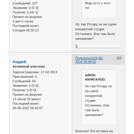
Ведь есть у кого-
Сообщений:
237
то!
Уважение:
[+3/-3]
Позитив:
[+16/-1]
Провел на форуме:
4 дня 0 часов
Но там Ротару не на сцене
Последний визит:
концертной студии
Сегодня 08:36:13
Останкино. Или там было
наложение?
0
Поделиться
24-06-
116
Андрей
2018 09:46:02
Активный участник
Зарегистрирован
: 17-02-2013
admin
Приглашений:
0
написал(а):
Сообщений:
54
Уважение:
[+2/-0]
Но там Ротару не
Позитив:
[+2/-0]
на сцене
Провел на форуме:
концертной
13 часов 20 минут
студии
Последний визит:
Останкино. Или
26-05-2022 06:42:07
там было
наложение?
Конечно! Это вставка на