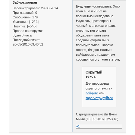
Заблокирован
Буду еще исследовать. Хотя
Зарегистрирован
: 29-03-2014
пока еще и 75-93 не
Приглашений:
0
полностью исследована.
Сообщений:
179
Надеюсь, цвет оправы
Уважение:
[+2/-1]
черный, материал оправы
Позитив:
[+5/-5]
пластик, тип оправы
Провел на форуме:
3 дня 3 часа
ободковый, цвет линз
Последний визит:
средний, форма линз
26-05-2016 09:46:32
прямоугольная - короче
говоря, бледно-желтые
вайфареры с градиентом
хорошо помогут мне в этом.
Скрытый
текст:
Для просмотра
скрытого текста -
войдите
или
зарегистрируйтесь
.
Отредактировано Ди Джей
Мими (16-05-2016 07:53:18)
+1