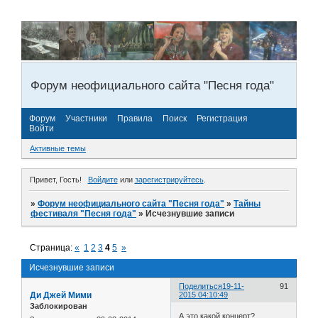
Форум неофициального сайта "Песня года"
Форум
Участники
Правила
Поиск
Регистрация
Войти
Активные темы
Привет, Гость!
Войдите
или
зарегистрируйтесь
.
»
Форум неофициального сайта "Песня года"
»
Тайны
фестиваля "Песня года"
»
Исчезнувшие записи
Страница:
«
1
2
3
4
5
»
Исчезнувшие записи
Поделиться
19-11-
91
Ди Джей Мими
2015 04:10:49
Заблокирован
А это какой концерт?