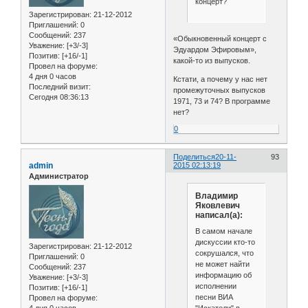
концерт?
Зарегистрирован
: 21-12-2012
Приглашений:
0
Сообщений:
237
«Обыкновенный концерт с
Уважение:
[+3/-3]
Эдуардом Эфировым»,
Позитив:
[+16/-1]
какой-то из выпусков.
Провел на форуме:
4 дня 0 часов
Кстати, а почему у нас нет
Последний визит:
промежуточных выпусков
Сегодня 08:36:13
1971, 73 и 74? В программе
нет?
0
Поделиться
20-11-
93
admin
2015 02:13:19
Администратор
Владимир
Яковлевич
написал(а):
В самом начале
дискуссии кто-то
Зарегистрирован
: 21-12-2012
сокрушался, что
Приглашений:
0
не может найти
Сообщений:
237
информацию об
Уважение:
[+3/-3]
исполнении
Позитив:
[+16/-1]
песни ВИА
Провел на форуме:
4 дня 0 часов