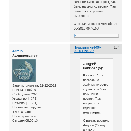
зелёном кусочке сцены, как
было на многих песнях. Там
видно, что картинки
сменяются.
Отредактировано Андрей (24-
06-2018 09:46:58)
0
Поделиться
24-06-
117
admin
2018 14:06:37
Администратор
Андрей
написал(а):
Конечно! Это
вставка на
зелёном кусочке
Зарегистрирован
: 21-12-2012
сцены, как было
Приглашений:
0
на многих
Сообщений:
237
песнях. Там
Уважение:
[+3/-3]
Позитив:
[+16/-1]
видно, что
Провел на форуме:
картинки
4 дня 0 часов
сменяются.
Последний визит:
Отредактировано
Сегодня 08:36:13
Андрей (Сегодня
09:46:58)