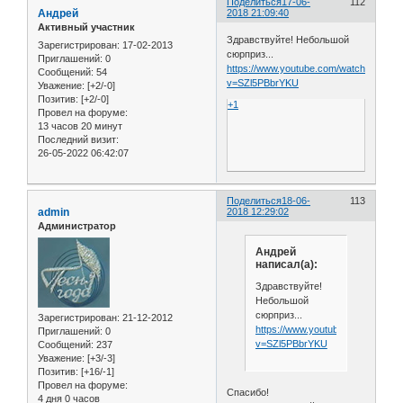
Поделиться
17-06-
112
Андрей
2018 21:09:40
Активный участник
Здравствуйте! Небольшой
Зарегистрирован
: 17-02-2013
сюрприз...
Приглашений:
0
https://www.youtube.com/watch?
Сообщений:
54
v=SZl5PBbrYKU
Уважение:
[+2/-0]
Позитив:
[+2/-0]
+1
Провел на форуме:
13 часов 20 минут
Последний визит:
26-05-2022 06:42:07
Поделиться
18-06-
113
admin
2018 12:29:02
Администратор
Андрей
написал(а):
Здравствуйте!
Небольшой
сюрприз...
Зарегистрирован
: 21-12-2012
https://www.youtube.com/watch?
Приглашений:
0
v=SZl5PBbrYKU
Сообщений:
237
Уважение:
[+3/-3]
Позитив:
[+16/-1]
Провел на форуме:
Спасибо!
4 дня 0 часов