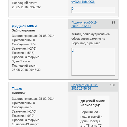
v=D2d-1khuOXk
Последний визит:
26-05-2016 09:46:32
0
Поделиться
30-11-
99
Ди Джей Мими
2015 19:12:41
Заблокирован
Кстати, ваша аудиозапись
Зарегистрирован
: 29-03-2014
обрывается даже не на
Приглашений:
0
Веронике, а раньше.
Сообщений:
179
Уважение:
[+2/-1]
0
Позитив:
[+5/-5]
Провел на форуме:
3 дня 3 часа
Последний визит:
26-05-2016 09:46:32
Поделиться
01-12-
100
T.Lazo
2015 15:56:36
Новичок
Зарегистрирован
: 28-02-2014
Ди Джей Мими
Приглашений:
0
написал(а):
Сообщений:
5
Уважение:
[+1/-0]
Бери шинель,
Позитив:
[+0/-0]
пошли домой и
Провел на форуме:
День Победы -
18 часов 49 минут
это 75, а не 77.