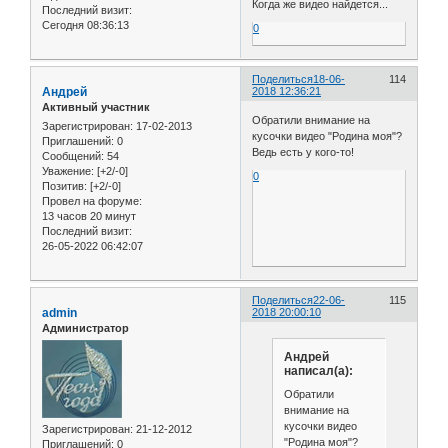
Когда же видео найдется...
Последний визит:
Сегодня 08:36:13
0
Поделиться
18-06-
114
Андрей
2018 12:36:21
Активный участник
Обратили внимание на
Зарегистрирован
: 17-02-2013
кусочки видео "Родина моя"?
Приглашений:
0
Ведь есть у кого-то!
Сообщений:
54
Уважение:
[+2/-0]
0
Позитив:
[+2/-0]
Провел на форуме:
13 часов 20 минут
Последний визит:
26-05-2022 06:42:07
Поделиться
22-06-
115
admin
2018 20:00:10
Администратор
Андрей
написал(а):
Обратили
внимание на
кусочки видео
Зарегистрирован
: 21-12-2012
"Родина моя"?
Приглашений:
0