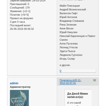
Зарегистрирован
: 29-03-2014
Приглашений:
0
Майя Плисецкая
Сообщений:
179
Андрей Вознесенский
Уважение:
[+2/-1]
Валентин Гафт
Позитив:
[+5/-5]
Юрий Антонов
Провел на форуме:
Владимир Спиваков
3 дня 3 часа
Рина Зеленая
Последний визит:
Анне Вески
26-05-2016 09:46:32
Юрий Никулин
Николай Караченцов и Павел
Смеян
Алла Пугачева
Леонид Утесов
Эдита Пьеха
Людмила Гурченко
Игорь Скляр
и другие.
0
Поделиться
20-11-
92
admin
2015 02:07:41
Администратор
Ди Джей Мими
написал(а):
А это какой