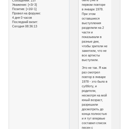
Сообщений:
237
первом повторе
Уважение:
[+3/-3]
Позитив:
[+16/-1]
в январе 1978.
Провел на форуме:
При этом
4 дня 0 часов
оставшиеся
Последний визит:
выступления
Сегодня 08:36:13
разделили на 2
части и
показывали в
разные дни,
чтобы зрители не
заметили, что не
все артисты
выступили.
Это не так. Я как
раз смотрел
повтор в январе
1978 - это было в
субботу, и
родители,
несмотря на мой
юный возраст,
разрешили
досмотреть до
конца полностью
и я тут впервые
составил список
песен с