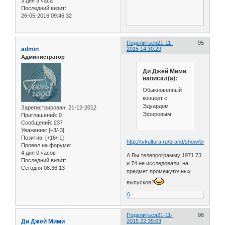
3 дня 3 часа
Последний визит:
26-05-2016 09:46:32
Поделиться
21-11-
95
admin
2015 14:30:29
Администратор
Ди Джей Мими
написал(а):
Обыкновенный
концерт с
Эдуардом
Зарегистрирован
: 21-12-2012
Эфировым
Приглашений:
0
Сообщений:
237
Уважение:
[+3/-3]
Позитив:
[+16/-1]
http://tvkultura.ru/brand/show/brand_id/
Провел на форуме:
4 дня 0 часов
А Вы телепрограмму 1971 73
Последний визит:
и 74 не исследовали, на
Сегодня 08:36:13
предмет промежуточных
выпусков?
0
Поделиться
21-11-
96
Ди Джей Мими
2015 22:35:03