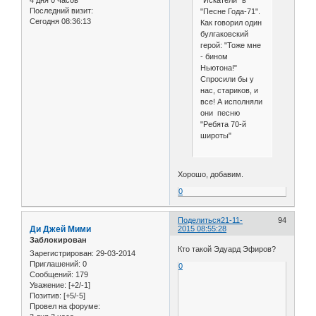
"Искатели" в
Последний визит:
"Песне Года-71".
Сегодня 08:36:13
Как говорил один
булгаковский
герой: "Тоже мне
- бином
Ньютона!"
Спросили бы у
нас, стариков, и
все! А исполняли
они песню
"Ребята 70-й
широты"
Хорошо, добавим.
0
Поделиться
21-11-
94
Ди Джей Мими
2015 08:55:28
Заблокирован
Кто такой Эдуард Эфиров?
Зарегистрирован
: 29-03-2014
Приглашений:
0
0
Сообщений:
179
Уважение:
[+2/-1]
Позитив:
[+5/-5]
Провел на форуме: