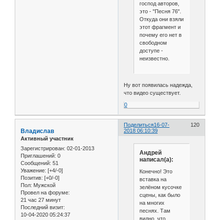
господ авторов,
это - "Песня 76".
Откуда они взяли
этот фрагмент и
почему его нет в
свободном
доступе -
неизвестно.
Ну вот появилась надежда,
что видео существует.
0
Поделиться
16-07-
120
Владислав
2018 06:10:39
Активный участник
Зарегистрирован
: 02-01-2013
Андрей
Приглашений:
0
написал(а):
Сообщений:
51
Уважение:
[+4/-0]
Конечно! Это
Позитив:
[+0/-0]
вставка на
Пол:
Мужской
зелёном кусочке
Провел на форуме:
сцены, как было
21 час 27 минут
на многих
Последний визит:
песнях. Там
10-04-2020 05:24:37
видно, что