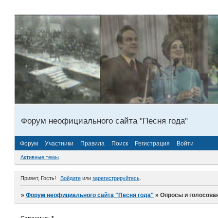
Форум неофициального сайта "Песня года"
Форум
Участники
Правила
Поиск
Регистрация
Войти
Активные темы
Привет, Гость!
Войдите
или
зарегистрируйтесь
.
»
Форум неофициального сайта "Песня года"
»
Опросы и голосова