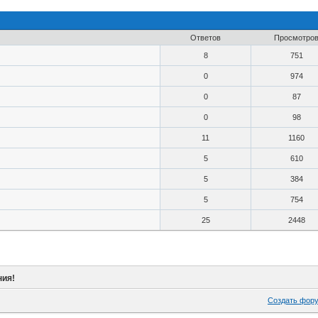
Ответов
Просмотро
8
751
0
974
0
87
0
98
11
1160
5
610
5
384
5
754
25
2448
ния!
Создать фор